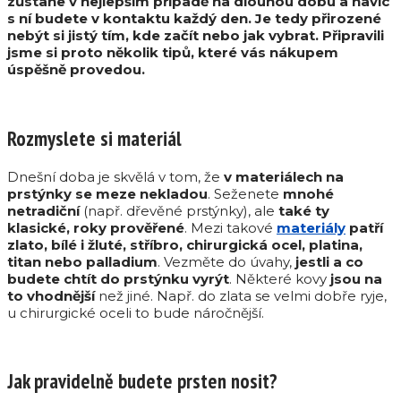
zůstane v nejlepším případě na dlouhou dobu a navíc
s ní budete v kontaktu každý den. Je tedy přirozené
nebýt si jistý tím, kde začít nebo jak vybrat. Připravili
jsme si proto několik tipů, které vás nákupem
úspěšně provedou.
Rozmyslete si materiál
Dnešní doba je skvělá v tom, že
v materiálech na
prstýnky se meze nekladou
. Seženete
mnohé
netradiční
(např. dřevěné prstýnky), ale
také ty
klasické, roky prověřené
. Mezi takové
materiály
patří
zlato, bílé i žluté, stříbro, chirurgická ocel, platina,
titan nebo palladium
. Vezměte do úvahy,
jestli a co
budete chtít do prstýnku vyrýt
. Některé kovy
jsou na
to vhodnější
než jiné. Např. do zlata se velmi dobře ryje,
u chirurgické oceli to bude náročnější.
Jak pravidelně budete prsten nosit?