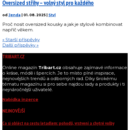
Oversized střihy – volný styl pro každého
od
Jenda
|
01. 08. 2025
|
Styl
Proč nosit oversized kousky a jak je stylově kombinovat
napříč věkem.
« Starší příspěvky
Další příspěvky »
TRIBART.CZ
Online magazín
Tribart.cz
obsahuje zajímavé informace
o kráse, módě i špercích. Je to místo plné inspirace,
nejnovějších trendů a odborných rad. Díky širokému
tématu magazínu si pro sebe najdou rady a produkty i ti
nejnáročnější uživatelé.
Nabídka inzerce
NEJNOVĚJŠÍ
Co si obléct na cestu letadlem: pohodlí, vrstvení a chytré volby