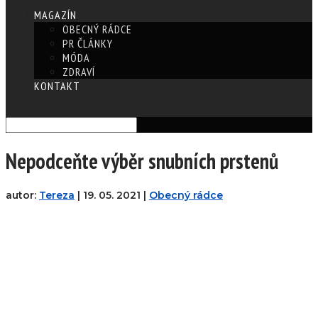
MAGAZÍN
OBECNÝ RÁDCE
PR ČLÁNKY
MÓDA
ZDRAVÍ
KONTAKT
Vyberte stránku
Nepodceňte výběr snubních prstenů
autor:
Tereza
|
19. 05. 2021
|
Obecný rádce