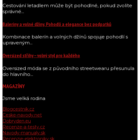
Cestování letadlem může být pohodlné, pokud zvolíte
správné...
Baleríny a volné džíny. Pohodlí a elegance bez podpatků
Kombinace balerín a volných džínů spojuje pohodlí s
upraveným...
Oversized střihy – volný styl pro každého
Oversized móda se z původního streetwearu přesunula
do hlavního...
MAGAZÍNY
Jsme velká rodina
Blogcestnik.cz
Ceske-navody.net
Dobryden.eu
Recenze-a-testy.cz
Navody-manualy.sk
Recenzie-elektroniky.sk