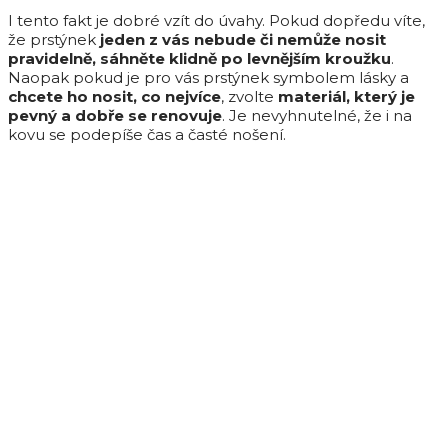
I tento fakt je dobré vzít do úvahy. Pokud dopředu víte,
že prstýnek
jeden z vás nebude či nemůže nosit
pravidelně, sáhněte klidně po levnějším kroužku
.
Naopak pokud je pro vás prstýnek symbolem lásky a
chcete ho nosit, co nejvíce
, zvolte
materiál, který je
pevný a dobře se renovuje
. Je nevyhnutelné, že i na
kovu se podepíše čas a časté nošení.