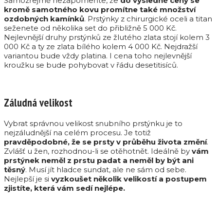
Samozřejmě nezapomeňte, že
do výsledné ceny se
kromě samotného kovu promítne také množství
ozdobných kamínků
. Prstýnky z chirurgické oceli a titan
seženete od několika set do přibližně 5 000 Kč.
Nejlevnější druhy prstýnků ze žlutého zlata stojí kolem 3
000 Kč a ty ze zlata bílého kolem 4 000 Kč. Nejdražší
variantou bude vždy platina. I cena toho nejlevnější
kroužku se bude pohybovat v řádu desetitisíců.
Záludná velikost
Vybrat správnou velikost snubního prstýnku je to
nejzáludnější na celém procesu. Je totiž
pravděpodobné, že se prsty v průběhu života změní
.
Zvlášť u žen, rozhodnou-li se otěhotnět. Ideálně by
vám
prstýnek neměl z prstu padat a neměl by být ani
těsný
. Musí jít hladce sundat, ale ne sám od sebe.
Nejlepší je si
vyzkoušet několik velikostí a postupem
zjistíte, která vám sedí nejlépe.