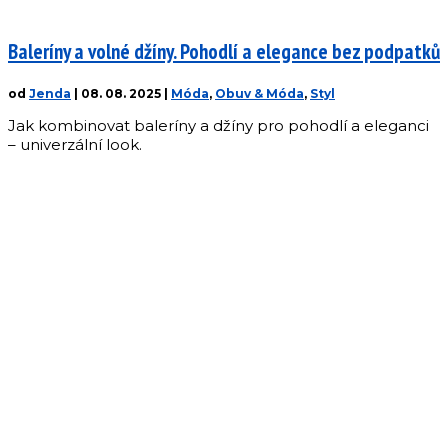
Baleríny a volné džíny. Pohodlí a elegance bez podpatků
od
Jenda
|
08. 08. 2025
|
Móda
,
Obuv & Móda
,
Styl
Jak kombinovat baleríny a džíny pro pohodlí a eleganci
– univerzální look.