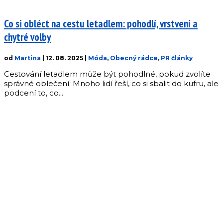
Co si obléct na cestu letadlem: pohodlí, vrstvení a
chytré volby
od
Martina
|
12. 08. 2025
|
Móda
,
Obecný rádce
,
PR články
Cestování letadlem může být pohodlné, pokud zvolíte
správné oblečení. Mnoho lidí řeší, co si sbalit do kufru, ale
podcení to, co...