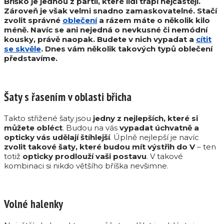
Bříško je jednou z partií, které lidi trápí nejčastěji.
Zároveň je však velmi snadno zamaskovatelné. Stačí
zvolit správné
oblečení
a rázem máte o několik kilo
méně. Navíc se ani nejedná o nevkusné či nemódní
kousky, právě naopak. Budete v nich vypadat a
cítit
se skvěle
. Dnes vám několik takových typů oblečení
představíme.
Šaty s řasením v oblasti břicha
Takto střižené šaty jsou
jedny z nejlepších, které si
můžete obléct
. Budou na vás
vypadat úchvatně a
opticky vás udělají štíhlejší
. Úplně nejlepší je navíc
zvolit takové šaty, které budou mít výstřih do V
– ten
totiž
opticky prodlouží vaši postavu
. V takové
kombinaci si nikdo většího bříška nevšimne.
Volné halenky