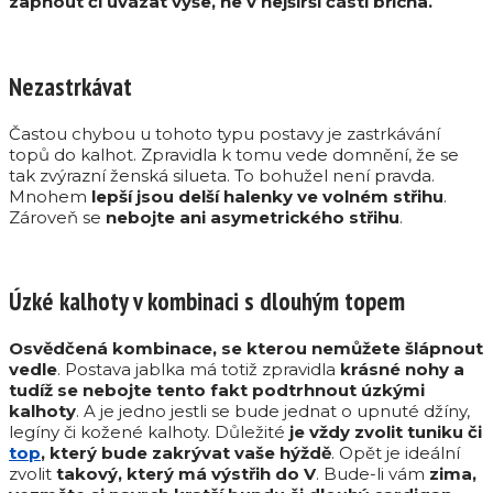
zapnout či uvázat výše, ne v nejširší části břicha.
Nezastrkávat
Častou chybou u tohoto typu postavy je zastrkávání
topů do kalhot. Zpravidla k tomu vede domnění, že se
tak zvýrazní ženská silueta. To bohužel není pravda.
Mnohem
lepší jsou delší halenky ve volném střihu
.
Zároveň se
nebojte ani asymetrického střihu
.
Úzké kalhoty v kombinaci s dlouhým topem
Osvědčená kombinace, se kterou nemůžete šlápnout
vedle
. Postava jablka má totiž zpravidla
krásné nohy a
tudíž se nebojte tento fakt podtrhnout úzkými
kalhoty
. A je jedno jestli se bude jednat o upnuté džíny,
legíny či kožené kalhoty. Důležité
je vždy zvolit tuniku či
top
, který bude zakrývat vaše hýždě
. Opět je ideální
zvolit
takový, který má výstřih do V
. Bude-li vám
zima,