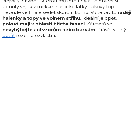
Největší chybou, kterou můžete udělat je obléct si
upnutý vršek z měkké elastické látky. Takový top
nebude ve finále sedět skoro nikomu. Volte proto
raději
halenky a topy ve volném střihu.
Ideální je opět,
pokud mají v oblasti břicha řasení
. Zároveň se
nevyhýbejte ani vzorům nebo barvám
. Právě ty celý
outfit
rozbijí a ozvláštní.