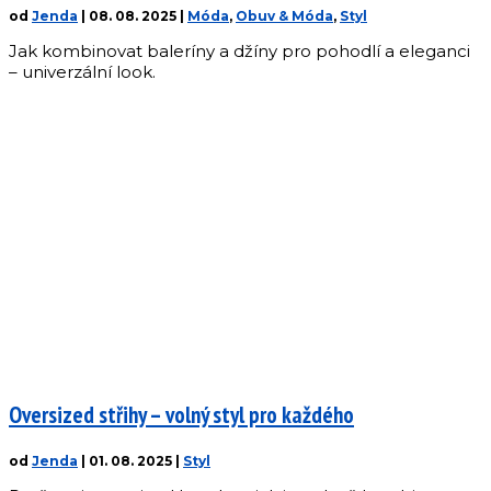
od
Jenda
|
08. 08. 2025
|
Móda
,
Obuv & Móda
,
Styl
Jak kombinovat baleríny a džíny pro pohodlí a eleganci
– univerzální look.
Oversized střihy – volný styl pro každého
od
Jenda
|
01. 08. 2025
|
Styl