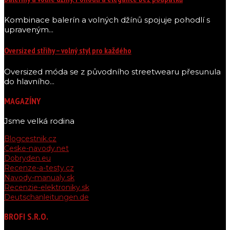
Kombinace balerín a volných džínů spojuje pohodlí s
upraveným...
Oversized střihy – volný styl pro každého
Oversized móda se z původního streetwearu přesunula
do hlavního...
MAGAZÍNY
Jsme velká rodina
Blogcestnik.cz
Ceske-navody.net
Dobryden.eu
Recenze-a-testy.cz
Navody-manualy.sk
Recenzie-elektroniky.sk
Deutschanleitungen.de
BROFI S.R.O.