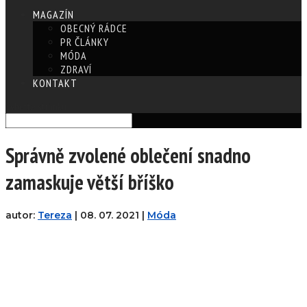
MAGAZÍN
OBECNÝ RÁDCE
PR ČLÁNKY
MÓDA
ZDRAVÍ
KONTAKT
Vyberte stránku
Správně zvolené oblečení snadno
zamaskuje větší bříško
autor:
Tereza
|
08. 07. 2021
|
Móda