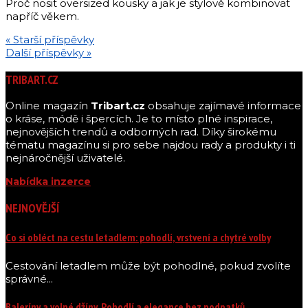
Proč nosit oversized kousky a jak je stylově kombinovat
napříč věkem.
« Starší příspěvky
Další příspěvky »
TRIBART.CZ
Online magazín
Tribart.cz
obsahuje zajímavé informace
o kráse, módě i špercích. Je to místo plné inspirace,
nejnovějších trendů a odborných rad. Díky širokému
tématu magazínu si pro sebe najdou rady a produkty i ti
nejnáročnější uživatelé.
Nabídka inzerce
NEJNOVĚJŠÍ
Co si obléct na cestu letadlem: pohodlí, vrstvení a chytré volby
Cestování letadlem může být pohodlné, pokud zvolíte
správné...
Baleríny a volné džíny. Pohodlí a elegance bez podpatků