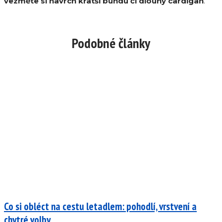
vezměte si navrch kratší bundu či dlouhý cardigan
.
Podobné články
Co si obléct na cestu letadlem: pohodlí, vrstvení a
chytré volby