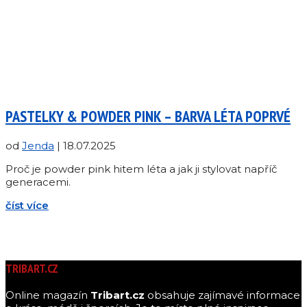
PASTELKY & POWDER PINK – BARVA LÉTA POPRVÉ
od
Jenda
|
18.07.2025
Proč je powder pink hitem léta a jak ji stylovat napříč
generacemi.
číst více
TRIBART.CZ
Online magazín
Tribart.cz
obsahuje zajímavé informace