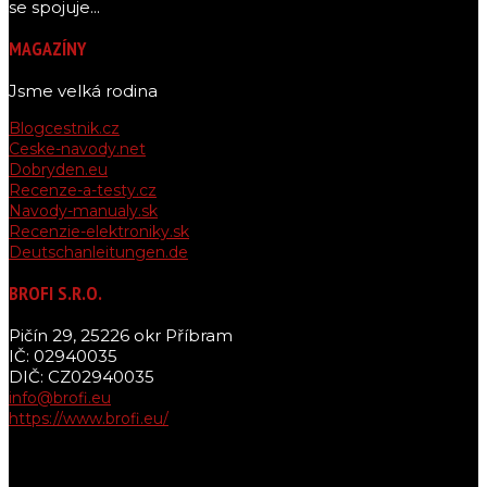
se spojuje...
MAGAZÍNY
Jsme velká rodina
Blogcestnik.cz
Ceske-navody.net
Dobryden.eu
Recenze-a-testy.cz
Navody-manualy.sk
Recenzie-elektroniky.sk
Deutschanleitungen.de
BROFI S.R.O.
Pičín 29, 25226 okr Příbram
IČ: 02940035
DIČ: CZ02940035
info@brofi.eu
https://www.brofi.eu/