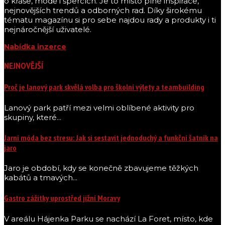
o kráse, módě i špercích. Je to místo plné inspirace,
nejnovějších trendů a odborných rad. Díky širokému
tématu magazínu si pro sebe najdou rady a produkty i ti
nejnáročnější uživatelé.
Nabídka inzerce
NEJNOVĚJŠÍ
Proč je lanový park skvělá volba pro školní výlety a teambuilding
Lanový park patří mezi velmi oblíbené aktivity pro
skupiny, které...
Jarní móda bez stresu: Jak si sestavit jednoduchý a funkční šatník na
jaro
Jaro je období, kdy se konečně zbavujeme těžkých
kabátů a tmavých...
Gastro zážitky uprostřed jižní Moravy
V areálu Hájenka Parku se nachází La Foret, místo, kde