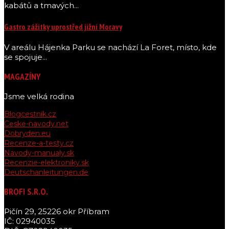
kabátů a tmavých...
Gastro zážitky uprostřed jižní Moravy
V areálu Hájenka Parku se nachází La Foret, místo, kde
se spojuje...
MAGAZÍNY
Jsme velká rodina
Blogcestnik.cz
Ceske-navody.net
Dobryden.eu
Recenze-a-testy.cz
Navody-manualy.sk
Recenzie-elektroniky.sk
Deutschanleitungen.de
BROFI S.R.O.
Pičín 29, 25226 okr Příbram
IČ: 02940035