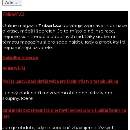
TRIBART.CZ
Online magazín
Tribart.cz
obsahuje zajímavé informace
o kráse, módě i špercích. Je to místo plné inspirace,
nejnovějších trendů a odborných rad. Díky širokému
tématu magazínu si pro sebe najdou rady a produkty i ti
nejnáročnější uživatelé.
Nabídka inzerce
NEJNOVĚJŠÍ
Proč je lanový park skvělá volba pro školní výlety a teambuilding
Lanový park patří mezi velmi oblíbené aktivity pro
skupiny, které...
Jarní móda bez stresu: Jak si sestavit jednoduchý a funkční šatník na
jaro
Jaro je období, kdy se konečně zbavujeme těžkých