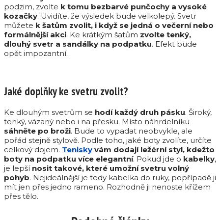
podzim, zvolte
k tomu bezbarvé punčochy a vysoké
kozačky
. Uvidíte, že výsledek bude velkolepý. Svetr
můžete
k šatům zvolit, i když se jedná o večerní nebo
formálnější akci
. Ke krátkým šatům
zvolte tenký,
dlouhý svetr a sandálky na podpatku
. Efekt bude
opět impozantní.
Jaké doplňky ke svetru zvolit?
Ke dlouhým svetrům se
hodí každý druh pásku
. Široký,
tenký, vázaný nebo i na přesku. Místo náhrdelníku
sáhněte po broži
. Bude to vypadat neobvykle, ale
pořád stejně stylově. Podle toho, jaké boty zvolíte, určíte
celkový dojem.
Tenisky
vám dodají ležérní styl, kdežto
boty na podpatku více elegantní
. Pokud jde o
kabelky
,
je lepší
nosit takové, které umožní svetru volný
pohyb
. Nejideálnější je tedy kabelka do ruky, popřípadě ji
mít jen přes jedno rameno. Rozhodně ji nenoste křížem
přes tělo.