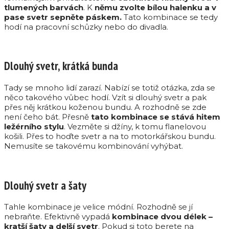
tlumených barvách
. K
němu zvolte bílou halenku a v
pase svetr sepněte páskem.
Tato kombinace se tedy
hodí na pracovní schůzky nebo do divadla.
Dlouhý svetr, krátká bunda
Tady se mnoho lidí zarazí. Nabízí se totiž otázka, zda se
něco takového vůbec hodí. Vzít si dlouhý svetr a pak
přes něj krátkou koženou bundu. A rozhodně se zde
není čeho bát. Přesně
tato kombinace se stává hitem
ležérního stylu
. Vezměte si džíny, k tomu flanelovou
košili. Přes to hoďte svetr a na to motorkářskou bundu.
Nemusíte se takovému kombinování vyhýbat.
Dlouhý svetr a šaty
Tahle kombinace je velice módní. Rozhodně se jí
nebraňte. Efektivně vypadá
kombinace dvou délek –
kratší šaty a delší svetr
. Pokud si toto berete na