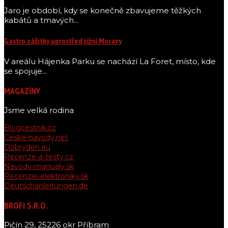
Jaro je období, kdy se konečně zbavujeme těžkých
kabátů a tmavých...
Gastro zážitky uprostřed jižní Moravy
V areálu Hájenka Parku se nachází La Foret, místo, kde
se spojuje...
MAGAZÍNY
Jsme velká rodina
Blogcestnik.cz
Ceske-navody.net
Dobryden.eu
Recenze-a-testy.cz
Navody-manualy.sk
Recenzie-elektroniky.sk
Deutschanleitungen.de
BROFI S.R.O.
Pičín 29, 25226 okr Příbram