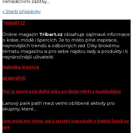
netradičními zážitky....
« Starší příspěvky
TRIBART.CZ
Online magazín
Tribart.cz
obsahuje zajímavé informace
o kráse, módě i špercích. Je to místo plné inspirace,
nejnovějších trendů a odborných rad. Díky širokému
tématu magazínu si pro sebe najdou rady a produkty i ti
nejnáročnější uživatelé.
Nabídka inzerce
NEJNOVĚJŠÍ
Proč je lanový park skvělá volba pro školní výlety a teambuilding
Lanový park patří mezi velmi oblíbené aktivity pro
skupiny, které...
Jarní móda bez stresu: Jak si sestavit jednoduchý a funkční šatník na
jaro