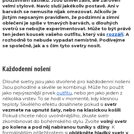
podzimním šatníku. Jsou univerzální, ale zároveň
velmi stylové. Navíc sluší jakékoliv postavě. Ani v
barvách se nemusíte nijak omezovat. Ačkoliv je
jistým nepsaným pravidlem, že podzimní a zimní
oblečení je spíše v tmavých barvách, u dlouhých
svetrů se nebojte experimentovat. Může to být právě
ten jeden kousek vašeho outfitu, který vás
rozzáří
. A
rozhodně to nebude vypadat nemístně. Podívejme
se společně, jak a s čím tyto svetry nosit.
Každodenní nošení
Dlouhé svetry jsou jako stvořené pro každodenní nošení.
Jsou pohodlné a skvěle se kombinují. Může ho použít
jako nejvýraznější prvek
outfitu
, nebo jen jako jeden z
několika vrstev. To se hodí v momentě, kdy klesnou
teploty. Skvělého efektu dosáhnete pokud si
svetr
vezmete na upnuté šaty, nebo na klasickou košili
.
Pokud chcete něco uvolněnějšího, zkuste svetr
zkombinovat do bohémského stylu. Zvolte
volný svetr
po kolena a pod něj nabíranou tuniky s džíny
. K
formálnějším příležitostem si
oblékněte hladký svetr v