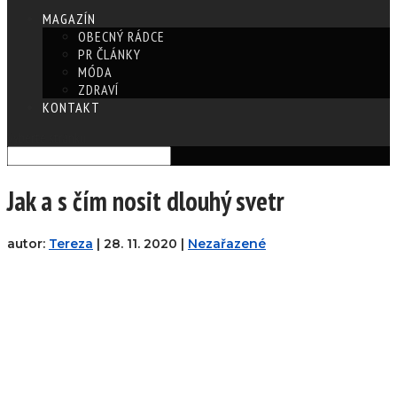
MAGAZÍN
OBECNÝ RÁDCE
PR ČLÁNKY
MÓDA
ZDRAVÍ
KONTAKT
Vyberte stránku
Jak a s čím nosit dlouhý svetr
autor:
Tereza
|
28. 11. 2020
|
Nezařazené