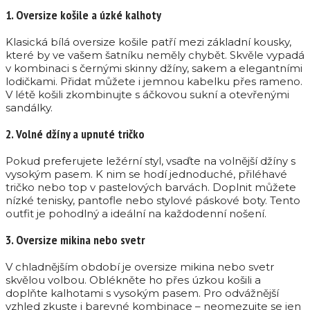
1. Oversize košile a úzké kalhoty
Klasická bílá oversize košile patří mezi základní kousky,
které by ve vašem šatníku neměly chybět. Skvěle vypadá
v kombinaci s černými skinny džíny, sakem a elegantními
lodičkami. Přidat můžete i jemnou kabelku přes rameno.
V létě košili zkombinujte s áčkovou sukní a otevřenými
sandálky.
2. Volné džíny a upnuté tričko
Pokud preferujete ležérní styl, vsaďte na volnější džíny s
vysokým pasem. K nim se hodí jednoduché, přiléhavé
tričko nebo top v pastelových barvách. Doplnit můžete
nízké tenisky, pantofle nebo stylové páskové boty. Tento
outfit je pohodlný a ideální na každodenní nošení.
3. Oversize mikina nebo svetr
V chladnějším období je oversize mikina nebo svetr
skvělou volbou. Oblékněte ho přes úzkou košili a
doplňte kalhotami s vysokým pasem. Pro odvážnější
vzhled zkuste i barevné kombinace – neomezujte se jen