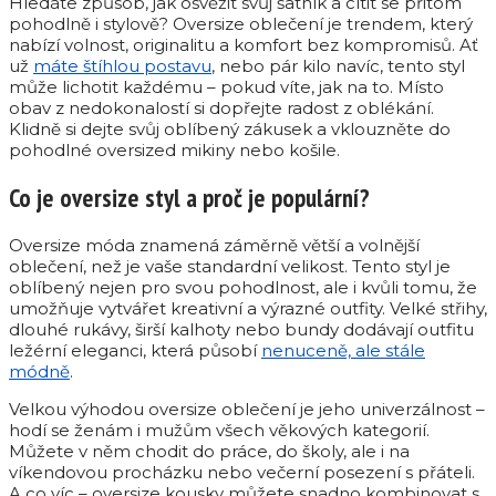
Hledáte způsob, jak osvěžit svůj šatník a cítit se přitom
pohodlně i stylově? Oversize oblečení je trendem, který
nabízí volnost, originalitu a komfort bez kompromisů. Ať
už
máte štíhlou postavu
, nebo pár kilo navíc, tento styl
může lichotit každému – pokud víte, jak na to. Místo
obav z nedokonalostí si dopřejte radost z oblékání.
Klidně si dejte svůj oblíbený zákusek a vklouzněte do
pohodlné oversized mikiny nebo košile.
Co je oversize styl a proč je populární?
Oversize móda znamená záměrně větší a volnější
oblečení, než je vaše standardní velikost. Tento styl je
oblíbený nejen pro svou pohodlnost, ale i kvůli tomu, že
umožňuje vytvářet kreativní a výrazné outfity. Velké střihy,
dlouhé rukávy, širší kalhoty nebo bundy dodávají outfitu
ležérní eleganci, která působí
nenuceně, ale stále
módně
.
Velkou výhodou oversize oblečení je jeho univerzálnost –
hodí se ženám i mužům všech věkových kategorií.
Můžete v něm chodit do práce, do školy, ale i na
víkendovou procházku nebo večerní posezení s přáteli.
A co víc – oversize kousky můžete snadno kombinovat s