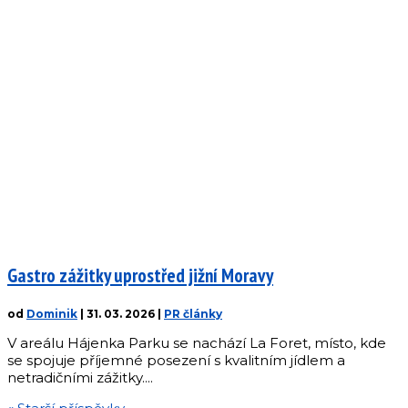
Gastro zážitky uprostřed jižní Moravy
od
Dominik
|
31. 03. 2026
|
PR články
V areálu Hájenka Parku se nachází La Foret, místo, kde
se spojuje příjemné posezení s kvalitním jídlem a
netradičními zážitky....