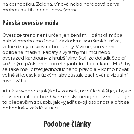
na černobílou. Zelená, vínová nebo hořčicová barva
mohou outfitu dodat nový šmrnc.
Pánská oversize móda
Oversize trend není určen jen ženám. I pánská móda
nabízí mnoho možností. Základem jsou široká trička,
volné džíny, mikiny nebo bundy. V zimě jsou velmi
oblíbené masivní kabáty s výraznými límci nebo
oversized kardigany z hrubší vlny. Styl lze doladit čepicí,
koženým páskem nebo elegantními hodinkami. Muži by
se také měli držet jednoduchého pravidla – kombinovat
volnější kousek s úzkým, aby zůstala zachována vizuální
rovnováha.
Ať už si vyberete jakýkoliv kousek, nejdůležitější je, abyste
se v něm cítili dobře. Oversize styl není jen o vzhledu – je
to především způsob, jak vyjádřit svoji osobnost a cítit se
pohodlně v každé situaci.
Podobné články