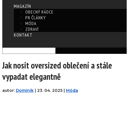
MAGAZÍN
OBECNÝ RÁDCE
PR ČLÁNKY
MÓDA
ZDRAVÍ
KONTAKT
Vyberte stránku
Jak nosit oversized oblečení a stále
vypadat elegantně
autor:
Dominik
|
23. 04. 2025
|
Móda