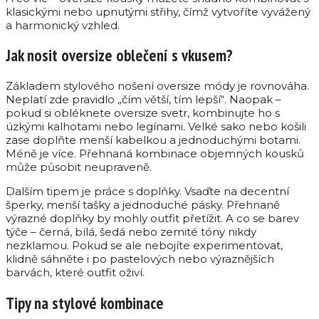
klasickými nebo upnutými střihy, čímž vytvoříte vyvážený
a harmonický vzhled.
Jak nosit oversize oblečení s vkusem?
Základem stylového nošení oversize módy je rovnováha.
Neplatí zde pravidlo „čím větší, tím lepší“. Naopak –
pokud si obléknete oversize svetr, kombinujte ho s
úzkými kalhotami nebo legínami. Velké sako nebo košili
zase doplňte menší kabelkou a jednoduchými botami.
Méně je více. Přehnaná kombinace objemných kousků
může působit neupraveně.
Dalším tipem je práce s doplňky. Vsaďte na decentní
šperky, menší tašky a jednoduché pásky. Přehnaně
výrazné doplňky by mohly outfit přetížit. A co se barev
týče – černá, bílá, šedá nebo zemité tóny nikdy
nezklamou. Pokud se ale nebojíte experimentovat,
klidně sáhněte i po pastelových nebo výraznějších
barvách, které outfit oživí.
Tipy na stylové kombinace