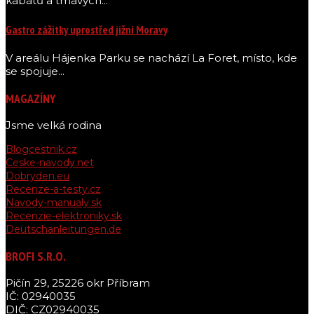
kabátů a tmavých...
Gastro zážitky uprostřed jižní Moravy
V areálu Hájenka Parku se nachází La Foret, místo, kde
se spojuje...
MAGAZÍNY
Jsme velká rodina
Blogcestnik.cz
Ceske-navody.net
Dobryden.eu
Recenze-a-testy.cz
Navody-manualy.sk
Recenzie-elektroniky.sk
Deutschanleitungen.de
BROFI S.R.O.
Pičín 29, 25226 okr Příbram
IČ: 02940035
DIČ: CZ02940035