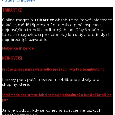
« Starší příspěvky
TRIBART.CZ
Online magazín
Tribart.cz
obsahuje zajímavé informace
o kráse, módě i špercích. Je to místo plné inspirace,
nejnovějších trendů a odborných rad. Díky širokému
tématu magazínu si pro sebe najdou rady a produkty i ti
nejnáročnější uživatelé.
Nabídka inzerce
NEJNOVĚJŠÍ
Proč je lanový park skvělá volba pro školní výlety a teambuilding
Lanový park patří mezi velmi oblíbené aktivity pro
skupiny, které...
Jarní móda bez stresu: Jak si sestavit jednoduchý a funkční šatník na
jaro
Jaro je období, kdy se konečně zbavujeme těžkých