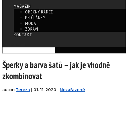
MAGAZÍN
OBECNÝ RÁDCE
PR ČLÁNKY
MÓDA
ZDRAVÍ
KONTAKT
Vyberte stránku
Šperky a barva šatů – jak je vhodně
zkombinovat
autor:
Tereza
|
01. 11. 2020
|
Nezařazené