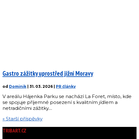
Gastro zážitky uprostřed jižní Moravy
od
Dominik
|
31. 03. 2026
|
PR články
V areálu Hájenka Parku se nachází La Foret, místo, kde
se spojuje příjemné posezení s kvalitním jídlem a
netradičními zážitky....
« Starší příspěvky
TRIBART.CZ