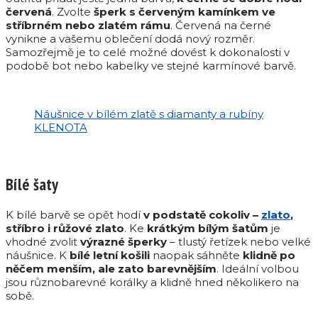
červená
. Zvolte
šperk s červeným kamínkem ve
stříbrném nebo zlatém rámu
. Červená na černé
vynikne a vašemu oblečení dodá nový rozměr.
Samozřejmě je to celé možné dovést k dokonalosti v
podobě bot nebo kabelky ve stejné karmínové barvě.
Náušnice v bílém zlatě s diamanty a rubíny
KLENOTA
Bílé šaty
K bílé barvě se opět hodí
v podstatě cokoliv –
zlato
,
stříbro i růžové zlato
. Ke
krátkým bílým šatům
je
vhodné zvolit
výrazné šperky
– tlustý řetízek nebo velké
náušnice. K
bílé letní košili
naopak sáhněte
klidně po
něčem menším, ale zato barevnějším
. Ideální volbou
jsou různobarevné korálky a klidně hned několikero na
sobě.