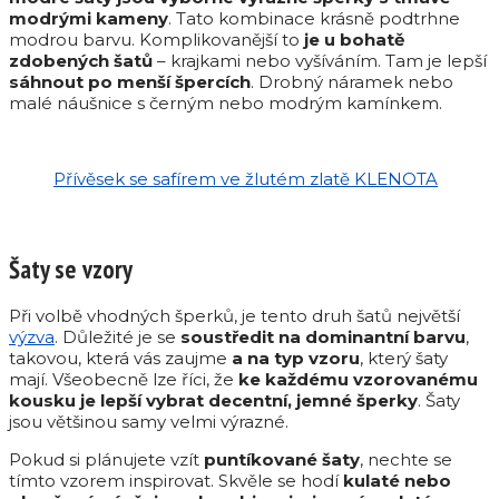
modrými kameny
. Tato kombinace krásně podtrhne
modrou barvu. Komplikovanější to
je u bohatě
zdobených šatů
– krajkami nebo vyšíváním. Tam je lepší
sáhnout po menší špercích
. Drobný náramek nebo
malé náušnice s černým nebo modrým kamínkem.
Přívěsek se safírem ve žlutém zlatě KLENOTA
Šaty se vzory
Při volbě vhodných šperků, je tento druh šatů největší
výzva
. Důležité je se
soustředit na dominantní barvu
,
takovou, která vás zaujme
a na typ vzoru
, který šaty
mají. Všeobecně lze říci, že
ke každému vzorovanému
kousku je lepší vybrat decentní, jemné šperky
. Šaty
jsou většinou samy velmi výrazné.
Pokud si plánujete vzít
puntíkované šaty
, nechte se
tímto vzorem inspirovat. Skvěle se hodí
kulaté nebo