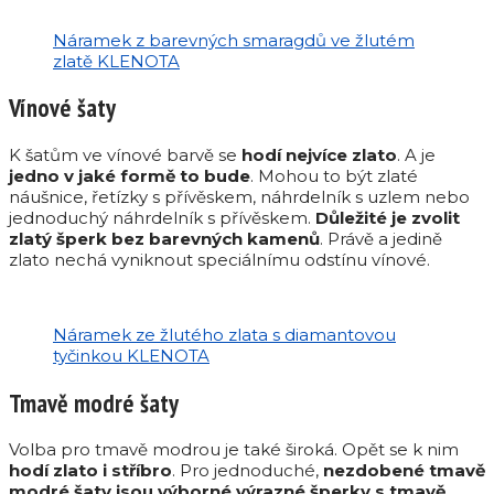
Náramek z barevných smaragdů ve žlutém
zlatě KLENOTA
Vínové šaty
K šatům ve vínové barvě se
hodí nejvíce zlato
. A je
jedno v jaké formě to bude
. Mohou to být zlaté
náušnice, řetízky s přívěskem, náhrdelník s uzlem nebo
jednoduchý náhrdelník s přívěskem.
Důležité je zvolit
zlatý šperk bez barevných kamenů
. Právě a jedině
zlato nechá vyniknout speciálnímu odstínu vínové.
Náramek ze žlutého zlata s diamantovou
tyčinkou KLENOTA
Tmavě modré šaty
Volba pro tmavě modrou je také široká. Opět se k nim
hodí zlato i stříbro
. Pro jednoduché,
nezdobené tmavě
modré šaty jsou výborné výrazné šperky s tmavě