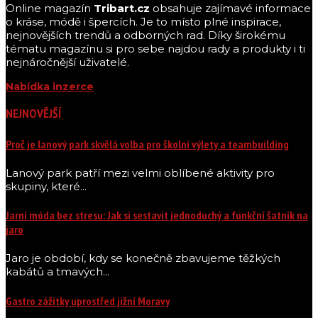
Online magazín
Tribart.cz
obsahuje zajímavé informace
o kráse, módě i špercích. Je to místo plné inspirace,
nejnovějších trendů a odborných rad. Díky širokému
tématu magazínu si pro sebe najdou rady a produkty i ti
nejnáročnější uživatelé.
Nabídka inzerce
NEJNOVĚJŠÍ
Proč je lanový park skvělá volba pro školní výlety a teambuilding
Lanový park patří mezi velmi oblíbené aktivity pro
skupiny, které...
Jarní móda bez stresu: Jak si sestavit jednoduchý a funkční šatník na
jaro
Jaro je období, kdy se konečně zbavujeme těžkých
kabátů a tmavých...
Gastro zážitky uprostřed jižní Moravy