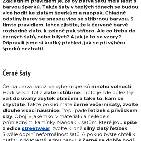
Základním pravidlem je, že by barva šatů měla ladit s
barvou šperků. Takže šaty v teplých tónech se budou
více hodit ke zlatým šperkům a naopak. Chladné
odstíny barev se snesou více se stříbrnou barvou. S
tímto pravidlem lehce zjistíte, že k červené barvě
rozhodně zlato, k zelené pak stříbro. Ale co třeba do
černých šatů, nebo bílých? A jak je to se vzory?
Připravili jsme si krátký přehled, jak se při výběru
šperků neztratit.
Černé šaty
Černá barva nabízí ve výběru šperků
mnoho volnosti
.
Hodí se k ní totiž
zlaté i stříbrné
. Proto je zde důležitější
vzít do úvahy zbytek oblečení a také to, kam se
chystáte
. Takže pokud máte
černé večerní šaty, zvolte
dlouhé visací náušnice
. Popřípadě
řetízek s přívěskem
slzy
. Obojí v jakémkoliv materiálu a nejlépe s
průhlednými kamínky. Naopak k šatům, které jsou
spíše
z edice
streetwear
, zvolte klidně
silný zlatý řetízek
.
Skvěle doplní neformálnost šatů. A pokud byste chtěli k
outfitu přidat ještě jednu barvu,
k černé se dobře hodí