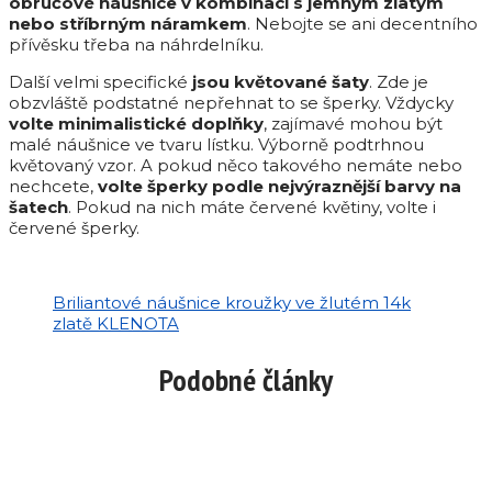
obručové náušnice v kombinaci s jemným zlatým
nebo stříbrným náramkem
. Nebojte se ani decentního
přívěsku třeba na náhrdelníku.
Další velmi specifické
jsou květované šaty
. Zde je
obzvláště podstatné nepřehnat to se šperky. Vždycky
volte minimalistické doplňky
, zajímavé mohou být
malé náušnice ve tvaru lístku. Výborně podtrhnou
květovaný vzor. A pokud něco takového nemáte nebo
nechcete,
volte šperky podle nejvýraznější barvy na
šatech
. Pokud na nich máte červené květiny, volte i
červené šperky.
Briliantové náušnice kroužky ve žlutém 14k
zlatě KLENOTA
Podobné články