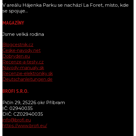
V areálu Hájenka Parku se nachází La Foret, místo, kde
se spojuje...
MAGAZÍNY
Jsme velká rodina
Blogcestnik.cz
Ceske-navody.net
Dobryden.eu
Recenze-a-testy.cz
Navody-manualy.sk
Recenzie-elektroniky.sk
Deutschanleitungen.de
BROFI S.R.O.
Pičín 29, 25226 okr Příbram
IČ: 02940035
DIČ: CZ02940035
info@brofi.eu
https://www.brofi.eu/