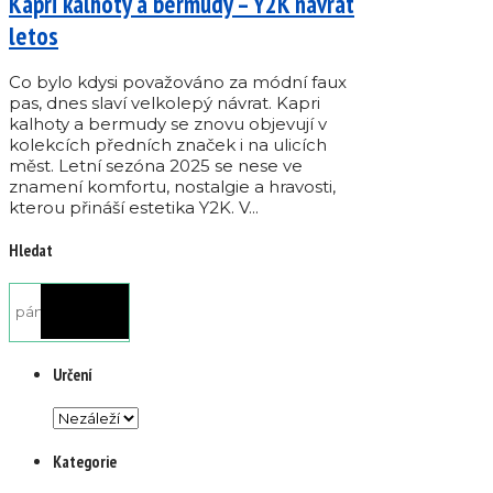
Kapri kalhoty a bermudy – Y2K návrat
letos
Co bylo kdysi považováno za módní faux
pas, dnes slaví velkolepý návrat. Kapri
kalhoty a bermudy se znovu objevují v
kolekcích předních značek i na ulicích
měst. Letní sezóna 2025 se nese ve
znamení komfortu, nostalgie a hravosti,
kterou přináší estetika Y2K. V...
Hledat
Určení
Kategorie