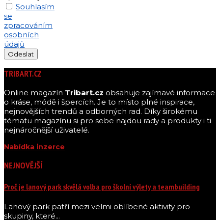
Souhlasím
se
zpracováním
osobních
údajů
TRIBART.CZ
Online magazín
Tribart.cz
obsahuje zajímavé informace
o kráse, módě i špercích. Je to místo plné inspirace,
nejnovějších trendů a odborných rad. Díky širokému
tématu magazínu si pro sebe najdou rady a produkty i ti
nejnáročnější uživatelé.
Nabídka inzerce
NEJNOVĚJŠÍ
Proč je lanový park skvělá volba pro školní výlety a teambuilding
Lanový park patří mezi velmi oblíbené aktivity pro
skupiny, které...