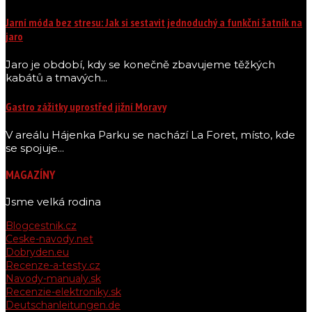
Jarní móda bez stresu: Jak si sestavit jednoduchý a funkční šatník na
jaro
Jaro je období, kdy se konečně zbavujeme těžkých
kabátů a tmavých...
Gastro zážitky uprostřed jižní Moravy
V areálu Hájenka Parku se nachází La Foret, místo, kde
se spojuje...
MAGAZÍNY
Jsme velká rodina
Blogcestnik.cz
Ceske-navody.net
Dobryden.eu
Recenze-a-testy.cz
Navody-manualy.sk
Recenzie-elektroniky.sk
Deutschanleitungen.de