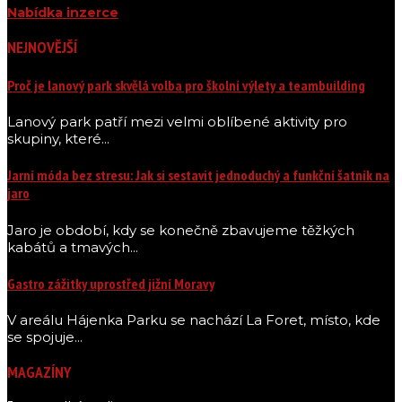
Nabídka inzerce
NEJNOVĚJŠÍ
Proč je lanový park skvělá volba pro školní výlety a teambuilding
Lanový park patří mezi velmi oblíbené aktivity pro
skupiny, které...
Jarní móda bez stresu: Jak si sestavit jednoduchý a funkční šatník na
jaro
Jaro je období, kdy se konečně zbavujeme těžkých
kabátů a tmavých...
Gastro zážitky uprostřed jižní Moravy
V areálu Hájenka Parku se nachází La Foret, místo, kde
se spojuje...
MAGAZÍNY