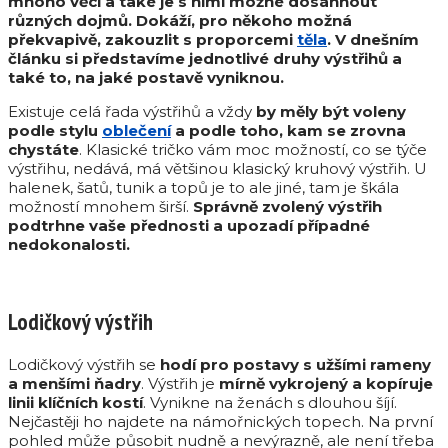
mnoho věcí a také je s nimi možné dosáhnout
různých dojmů. Dokáží, pro někoho možná
překvapivě, zakouzlit s proporcemi
těla
. V dnešním
článku si představíme jednotlivé druhy výstřihů a
také to, na jaké postavě vyniknou.
Existuje celá řada výstřihů a vždy
by měly být voleny
podle stylu
oblečení
a podle toho, kam se zrovna
chystáte
. Klasické tričko vám moc možností, co se týče
výstřihu, nedává, má většinou klasický kruhový výstřih. U
halenek, šatů, tunik a topů je to ale jiné, tam je škála
možností mnohem širší.
S
právně zvolený výstřih
podtrhne vaše přednosti a upozadí případné
nedokonalosti.
Lodičkový výstřih
Lodičkový výstřih se
hodí pro postavy s užšími rameny
a menšími ňadry
. Výstřih je
mírně vykrojený a kopíruje
linii klíčních kostí
. Vynikne na ženách s dlouhou šíjí.
Nejčastěji ho najdete na námořnických topech. Na první
pohled může působit nudně a nevýrazně, ale není třeba