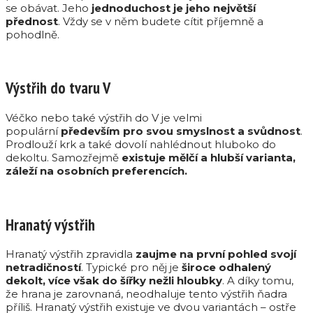
se obávat. Jeho
jednoduchost je jeho největší
přednost
. Vždy se v něm budete cítit příjemně a
pohodlně.
Výstřih do tvaru V
Véčko nebo také výstřih do V je velmi
populární
především pro svou smyslnost a svůdnost
.
Prodlouží krk a také dovolí nahlédnout hluboko do
dekoltu. Samozřejmě
existuje mělčí a hlubší varianta,
záleží na osobních preferencích.
Hranatý výstřih
Hranatý výstřih zpravidla
zaujme na první pohled svojí
netradičností
. Typické pro něj je
široce odhalený
dekolt, více však do šířky nežli hloubky
. A díky tomu,
že hrana je zarovnaná, neodhaluje tento výstřih ňadra
příliš. Hranatý výstřih existuje ve dvou variantách – ostře