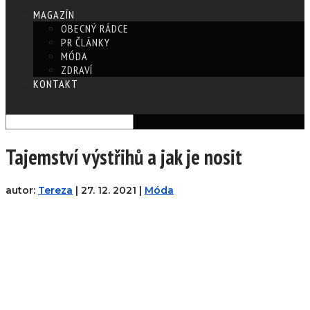
MAGAZÍN
OBECNÝ RÁDCE
PR ČLÁNKY
MÓDA
ZDRAVÍ
KONTAKT
Vyberte stránku
Tajemství výstřihů a jak je nosit
autor:
Tereza
|
27. 12. 2021
|
Móda