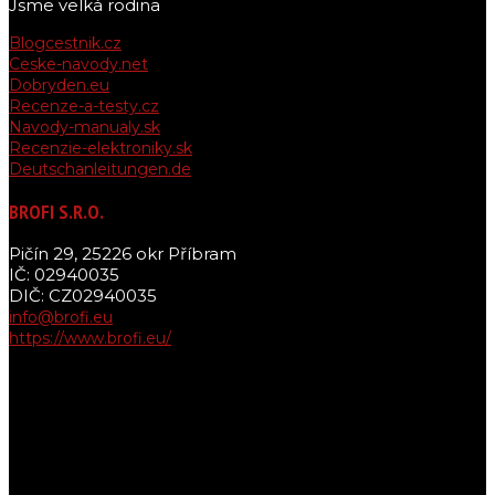
Jsme velká rodina
Blogcestnik.cz
Ceske-navody.net
Dobryden.eu
Recenze-a-testy.cz
Navody-manualy.sk
Recenzie-elektroniky.sk
Deutschanleitungen.de
BROFI S.R.O.
Pičín 29, 25226 okr Příbram
IČ: 02940035
DIČ: CZ02940035
info@brofi.eu
https://www.brofi.eu/