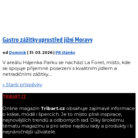
Gastro zážitky uprostřed jižní Moravy
od
Dominik
|
31. 03. 2026
|
PR články
V areálu Hájenka Parku se nachází La Foret, místo, kde
se spojuje příjemné posezení s kvalitním jídlem a
netradičními zážitky....
« Starší příspěvky
TRIBART.CZ
Online magazín
Tribart.cz
obsahuje zajímavé informace
o kráse, módě i špercích. Je to místo plné inspirace,
nejnovějších trendů a odborných rad. Díky širokému
tématu magazínu si pro sebe najdou rady a produkty i ti
nejnáročnější uživatelé.