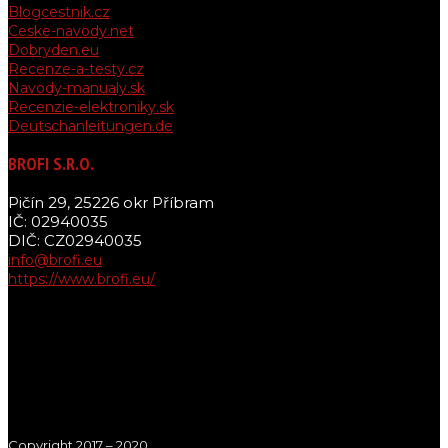
Blogcestnik.cz
Ceske-navody.net
Dobryden.eu
Recenze-a-testy.cz
Navody-manualy.sk
Recenzie-elektroniky.sk
Deutschanleitungen.de
BROFI S.R.O.
Pičín 29, 25226 okr Příbram
IČ: 02940035
DIČ: CZ02940035
info@brofi.eu
https://www.brofi.eu/
Copyright 2017 – 2020