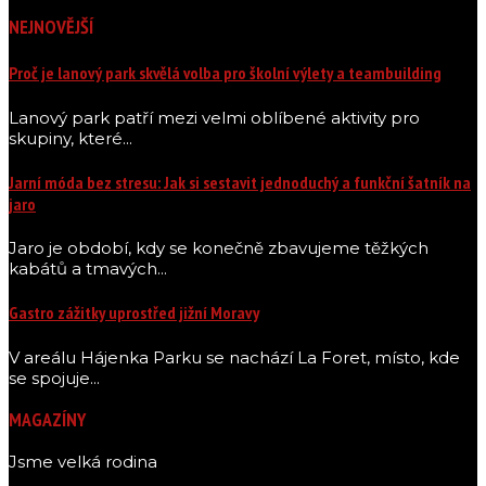
NEJNOVĚJŠÍ
Proč je lanový park skvělá volba pro školní výlety a teambuilding
Lanový park patří mezi velmi oblíbené aktivity pro
skupiny, které...
Jarní móda bez stresu: Jak si sestavit jednoduchý a funkční šatník na
jaro
Jaro je období, kdy se konečně zbavujeme těžkých
kabátů a tmavých...
Gastro zážitky uprostřed jižní Moravy
V areálu Hájenka Parku se nachází La Foret, místo, kde
se spojuje...
MAGAZÍNY
Jsme velká rodina