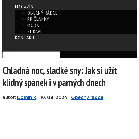
MAGAZÍN
OBECNÝ RÁDCE
PR ČLÁNKY
MÓDA
ZDRAVÍ
KONTAKT
Vyberte stránku
Chladná noc, sladké sny: Jak si užít
klidný spánek i v parných dnech
autor:
Dominik
|
10. 08. 2024
|
Obecný rádce