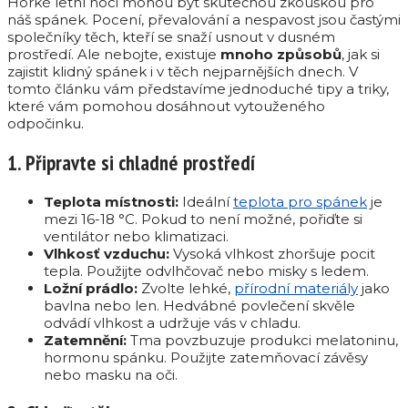
Horké letní noci mohou být skutečnou zkouškou pro
náš spánek. Pocení, převalování a nespavost jsou častými
společníky těch, kteří se snaží usnout v dusném
prostředí. Ale nebojte, existuje
mnoho způsobů
, jak si
zajistit klidný spánek i v těch nejparnějších dnech. V
tomto článku vám představíme jednoduché tipy a triky,
které vám pomohou dosáhnout vytouženého
odpočinku.
1. Připravte si chladné prostředí
Teplota místnosti:
Ideální
teplota pro spánek
je
mezi 16-18 °C. Pokud to není možné, pořiďte si
ventilátor nebo klimatizaci.
Vlhkosť vzduchu:
Vysoká vlhkost zhoršuje pocit
tepla. Použijte odvlhčovač nebo misky s ledem.
Ložní prádlo:
Zvolte lehké,
přírodní materiály
jako
bavlna nebo len. Hedvábné povlečení skvěle
odvádí vlhkost a udržuje vás v chladu.
Zatemnění:
Tma povzbuzuje produkci melatoninu,
hormonu spánku. Použijte zatemňovací závěsy
nebo masku na oči.