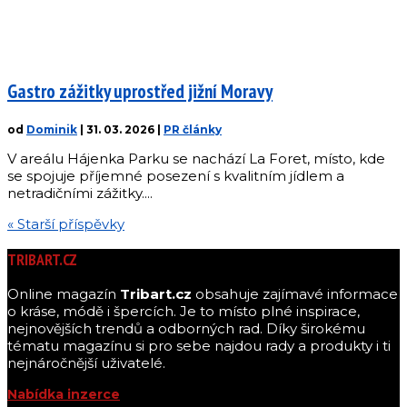
Gastro zážitky uprostřed jižní Moravy
od
Dominik
|
31. 03. 2026
|
PR články
V areálu Hájenka Parku se nachází La Foret, místo, kde
se spojuje příjemné posezení s kvalitním jídlem a
netradičními zážitky....
« Starší příspěvky
TRIBART.CZ
Online magazín
Tribart.cz
obsahuje zajímavé informace
o kráse, módě i špercích. Je to místo plné inspirace,
nejnovějších trendů a odborných rad. Díky širokému
tématu magazínu si pro sebe najdou rady a produkty i ti
nejnáročnější uživatelé.
Nabídka inzerce