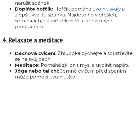
narušit spánek.
Doplňte hořčík:
Hořčík pomáhá
uvolnit svaly
a
zlepšit kvalitu spánku. Najdete ho v ořeších,
semínkách, listové zelenině a celozrnných
produktech.
4. Relaxace a meditace
Dechová cvičení:
Zhluboka dýchejte a soustřeďte
se na svůj dech.
Meditace:
Pomáhá zklidnit mysl a uvolnit napětí.
Jóga nebo tai chi:
Jemné cvičení před spaním
může pomoci uvolnit tělo.