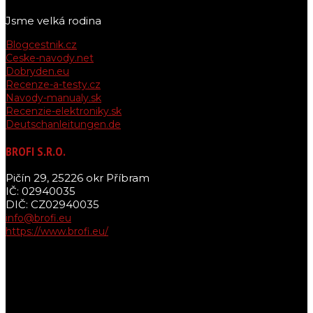
Jsme velká rodina
Blogcestnik.cz
Ceske-navody.net
Dobryden.eu
Recenze-a-testy.cz
Navody-manualy.sk
Recenzie-elektroniky.sk
Deutschanleitungen.de
BROFI S.R.O.
Pičín 29, 25226 okr Příbram
IČ: 02940035
DIČ: CZ02940035
info@brofi.eu
https://www.brofi.eu/