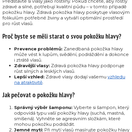
Představte si vlasy jako rostliny. Pokud chcete, aby rostly
zdravé a silné, potřebují kvalitní půdu – v tomto případě
pokožku hlavy. Zdravá pokožka hlavy poskytuje vlasovým
folikulům potřebné živiny a vytváří optimální prostředí
pro růst vlasů.
Proč byste se měli starat o svou pokožku hlavy?
Prevence problémů:
Zanedbaná pokožka hlavy
může vést k lupům, svědění, podráždění a dokonce
i ztrátě vlasů.
Zdravější vlasy:
Zdravá pokožka hlavy podporuje
růst silných a lesklých vlasů.
Lepší vzhled:
Zdravé vlasy dodají vašemu
vzhledu
na atraktivitě
.
Jak pečovat o pokožku hlavy?
Správný výběr šamponu:
Vyberte si šampon, který
odpovídá typu vaší pokožky hlavy (suchá, mastná,
smíšená). Vyhněte se agresivním složkám, které
mohou pokožku podráždit.
Jemné mytí:
Při mytí vlasů masírujte pokožku hlavy