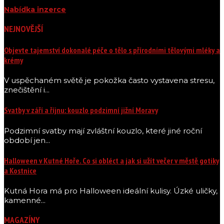
Nabídka inzerce
NEJNOVĚJŠÍ
Objevte tajemství dokonalé péče o tělo s přírodními tělovými mléky a
krémy
V uspěchaném světě je pokožka často vystavena stresu,
znečištění i...
Svatby v září a říjnu: kouzlo podzimní jižní Moravy
Podzimní svatby mají zvláštní kouzlo, které jiné roční
období jen...
Halloween v Kutné Hoře. Co si obléct a jak si užít večer v městě gotiky
a Kostnice
Kutná Hora má pro Halloween ideální kulisy. Úzké uličky,
kamenné...
MAGAZÍNY