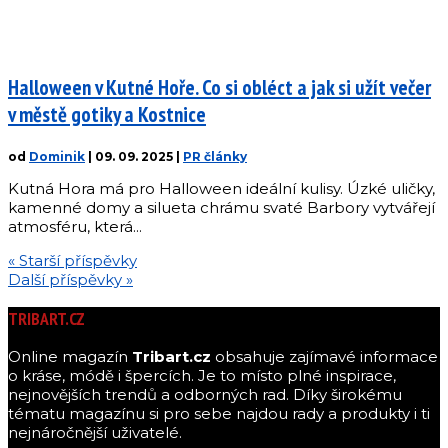
Halloween v Kutné Hoře. Co si obléct a jak si užít večer
v městě gotiky a Kostnice
od
Dominik
|
09. 09. 2025
|
PR články
Kutná Hora má pro Halloween ideální kulisy. Úzké uličky,
kamenné domy a silueta chrámu svaté Barbory vytvářejí
atmosféru, která...
« Starší příspěvky
Další příspěvky »
TRIBART.CZ
Online magazín
Tribart.cz
obsahuje zajímavé informace
o kráse, módě i špercích. Je to místo plné inspirace,
nejnovějších trendů a odborných rad. Díky širokému
tématu magazínu si pro sebe najdou rady a produkty i ti
nejnáročnější uživatelé.