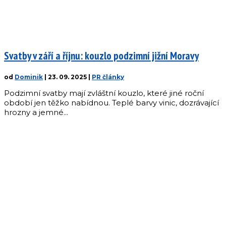
Svatby v září a říjnu: kouzlo podzimní jižní Moravy
od
Dominik
|
23. 09. 2025
|
PR články
Podzimní svatby mají zvláštní kouzlo, které jiné roční
období jen těžko nabídnou. Teplé barvy vinic, dozrávající
hrozny a jemné...