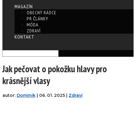
MAGAZÍN
OBECNÝ RÁDCE
PR ČLÁNKY
MÓDA
ZDRAVÍ
KONTAKT
Vyberte stránku
Jak pečovat o pokožku hlavy pro
krásnější vlasy
autor:
Dominik
|
06. 01. 2025
|
Zdraví