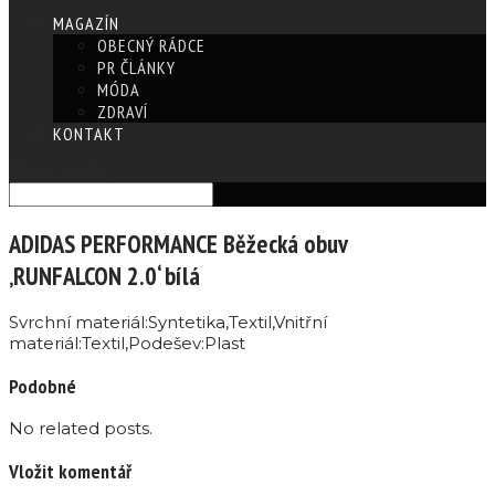
MAGAZÍN
OBECNÝ RÁDCE
PR ČLÁNKY
MÓDA
ZDRAVÍ
KONTAKT
Vyberte stránku
ADIDAS PERFORMANCE Běžecká obuv
‚RUNFALCON 2.0‘ bílá
Svrchní materiál:Syntetika,Textil,Vnitřní
materiál:Textil,Podešev:Plast
Podobné
No related posts.
Vložit komentář