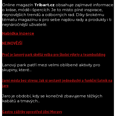
Online magazín
Tribart.cz
obsahuje zajímavé informace
o kráse, módě i špercích. Je to místo plné inspirace,
nejnovějších trendů a odborných rad. Díky širokému
tématu magazínu si pro sebe najdou rady a produkty i ti
nejnáročnější uživatelé.
Nabídka inzerce
NEJNOVĚJŠÍ
Proč je lanový park skvělá volba pro školní výlety a teambuilding
Lanový park patří mezi velmi oblíbené aktivity pro
skupiny, které...
Jarní móda bez stresu: Jak si sestavit jednoduchý a funkční šatník na
jaro
Jaro je období, kdy se konečně zbavujeme těžkých
kabátů a tmavých...
Gastro zážitky uprostřed jižní Moravy