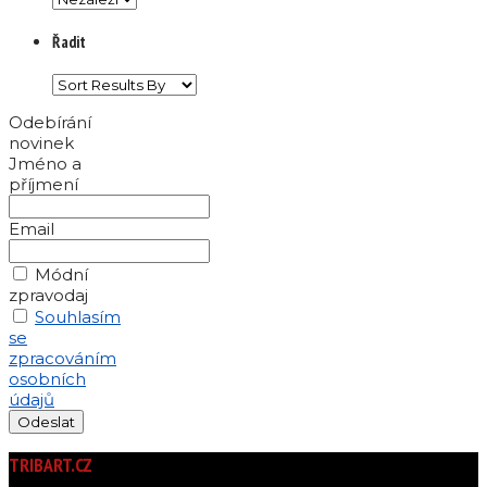
Řadit
Odebírání
novinek
Jméno a
příjmení
Email
Módní
zpravodaj
Souhlasím
se
zpracováním
osobních
údajů
TRIBART.CZ