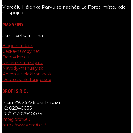
V areálu Hájenka Parku se nachází La Foret, místo, kde
se spojuje...
MAGAZÍNY
Jsme velká rodina
Blogcestnik.cz
Ceske-navody.net
Dobryden.eu
Recenze-a-testy.cz
Navody-manualy.sk
Recenzie-elektroniky.sk
Deutschanleitungen.de
BROFI S.R.O.
Pičín 29, 25226 okr Příbram
IČ: 02940035
DIČ: CZ02940035
info@brofi.eu
https://www.brofi.eu/