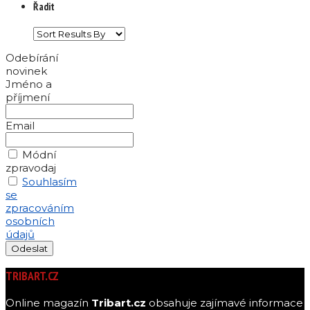
Řadit
Odebírání
novinek
Jméno a
příjmení
Email
Módní
zpravodaj
Souhlasím
se
zpracováním
osobních
údajů
TRIBART.CZ
Online magazín
Tribart.cz
obsahuje zajímavé informace