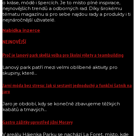
o kráse, módě i špercích. Je to místo plné inspirace,
nejnovějších trendů a odborných rad. Díky širokému
tématu magazínu si pro sebe najdou rady a produkty i ti
nejnáročnější uživatelé.
Nabídka inzerce
NEJNOVĚJŠÍ
Proč je lanový park skvělá volba pro školní výlety a teambuilding
Lanový park patří mezi velmi oblíbené aktivity pro
skupiny, které...
Jarní móda bez stresu: Jak si sestavit jednoduchý a funkční šatník na
jaro
Jaro je období, kdy se konečně zbavujeme těžkých
kabátů a tmavých...
Gastro zážitky uprostřed jižní Moravy
V areálu Hájenka Parku se nachází La Foret, místo, kde