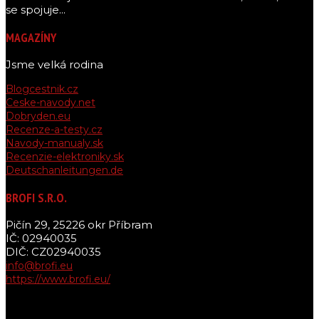
se spojuje...
MAGAZÍNY
Jsme velká rodina
Blogcestnik.cz
Ceske-navody.net
Dobryden.eu
Recenze-a-testy.cz
Navody-manualy.sk
Recenzie-elektroniky.sk
Deutschanleitungen.de
BROFI S.R.O.
Pičín 29, 25226 okr Příbram
IČ: 02940035
DIČ: CZ02940035
info@brofi.eu
https://www.brofi.eu/